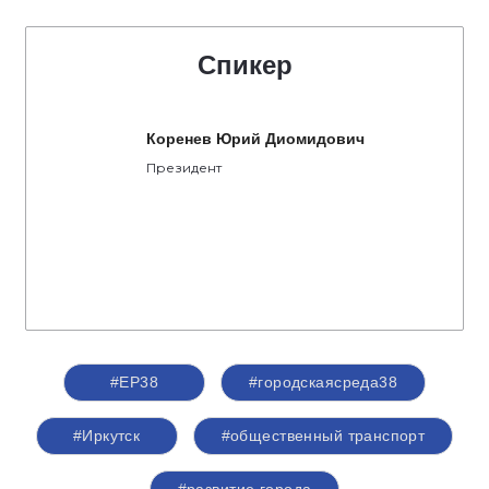
Спикер
Коренев Юрий Диомидович
Президент
#ЕР38
#городскаясреда38
#Иркутск
#общественный транспорт
#развитие города