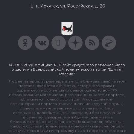
г. Иркутск, ул. Российская, д. 20
© 2005-2026, официальный сайт Иркутского регионального
отделения Всероссийской политической партии "Единая
Россия"
Любые материалы, размещенные (опубликованные) на этом
портале, являются объектами авторского права и
охраняются в соответствии с законодательством РФ.
Использование материалов, размещенных на этом портале,
допускается только с согласия Руководства или
Администрации портала (письменного или другой формы).
Новостные материалы этого портала могут быть
использованы любыми Пользователями без получения
письменного разрешения Администрации и на
безвозмездной основе. При этом Пользователи обязаны в
каждом случае использования новостных материалов дать
ссылку на источник и гиперссылку на этот портал, с которого