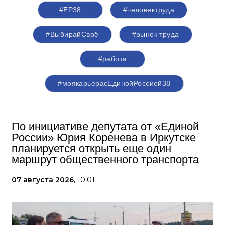
#ЕР38
#человектруда
#ВыбирайСвоё
#рынок труда
#работа
#моякарьерасЕдинойРоссией38
По инициативе депутата от «Единой
России» Юрия Коренева в Иркутске
планируется открыть еще один
маршрут общественного транспорта
07 августа 2026,
10:01