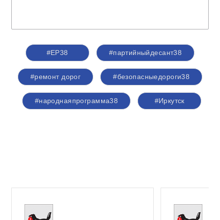
#ЕР38
#партийныйдесант38
#ремонт дорог
#безопасныедороги38
#народнаяпрограмма38
#Иркутск