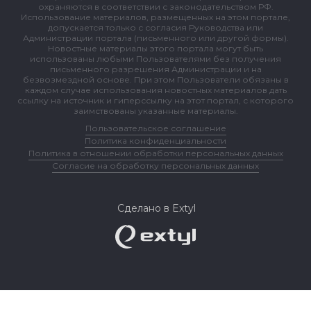
охраняются в соответствии с законодательством РФ.
Использование материалов, размещенных на этом портале,
допускается только с согласия Руководства или
Администрации портала (письменного или другой формы).
Новостные материалы этого портала могут быть
использованы любыми Пользователями без получения
письменного разрешения Администрации и на
безвозмездной основе. При этом Пользователи обязаны в
каждом случае использования новостных материалов дать
ссылку на источник и гиперссылку на этот портал, с которого
заимствованы указанные материалы.
Пользовательское соглашение
Политика конфиденциальности
Политика в отношении обработки персональных данных
Согласие на обработку персональных данных
Сделано в Extyl