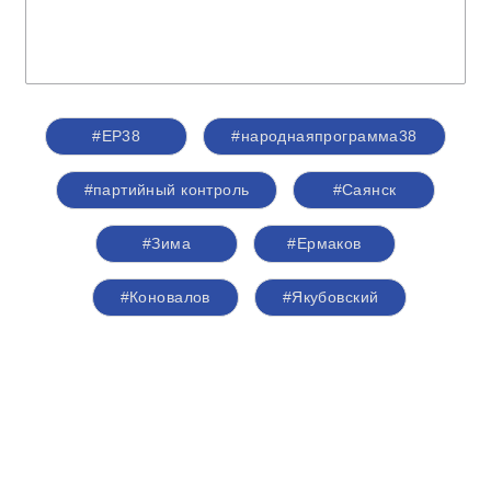
#ЕР38
#народнаяпрограмма38
#партийный контроль
#Саянск
#Зима
#Ермаков
#Коновалов
#Якубовский