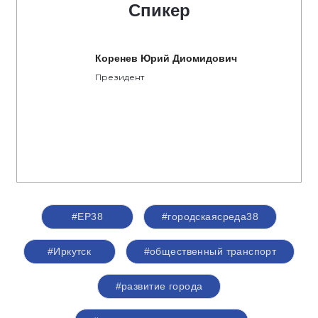
Спикер
Коренев Юрий Диомидович
Президент
#ЕР38
#городскаясреда38
#Иркутск
#общественный транспорт
#развитие города