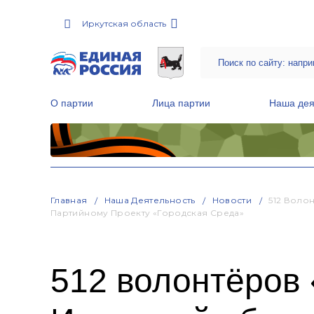
Иркутская область
О партии
Лица партии
Наша дея
Местные общественные приемные Партии
Руководитель Региональной обще
Народная программа «Единой России»
Главная
Наша Деятельность
Новости
512 Воло
Партийному Проекту «Городская Среда»
512 волонтёров