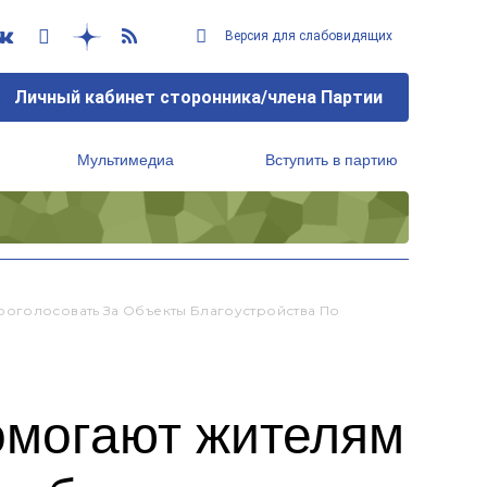
Версия для слабовидящих
Личный кабинет сторонника/члена Партии
Мультимедиа
Вступить в партию
Региональный исполнительный комитет
роголосовать За Объекты Благоустройства По
омогают жителям