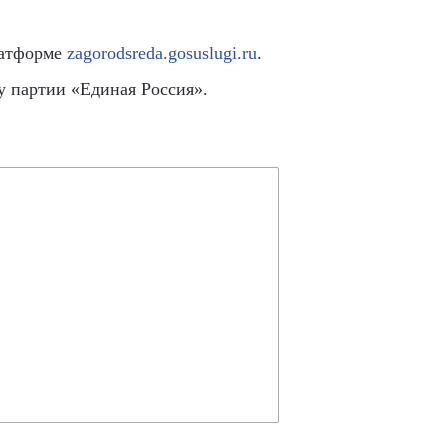
латформе
zagorodsreda.gosuslugi.ru
.
у партии «Единая Россия».