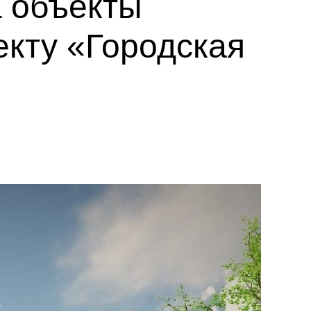
а объекты
екту «Городская