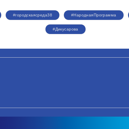
#городскаясреда38
#НароднаяПрограмма
#Дикусарова