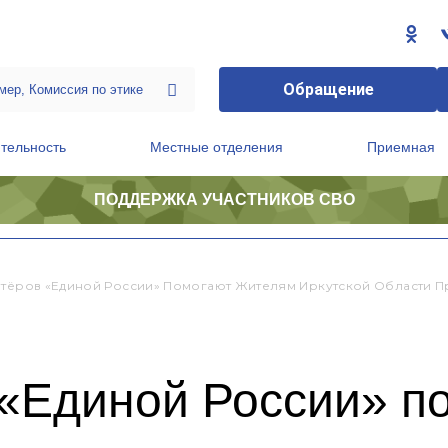
Обращение
тельность
Местные отделения
Приемная
ПОДДЕРЖКА УЧАСТНИКОВ СВО
ственной приемной Председателя Партии
Президиум регионального политического совета
нтёров «Единой России» Помогают Жителям Иркутской Области П
 «Единой России» п