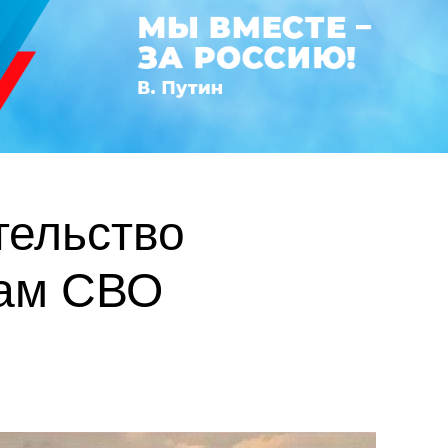
тельство
кам СВО