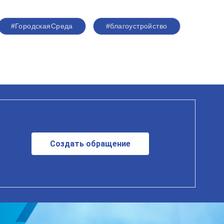
#ГородскаяСреда
#благоустройство
Создать обращение