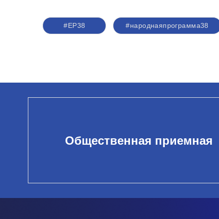
#ЕР38
#народнаяпрограмма38
Общественная приемная